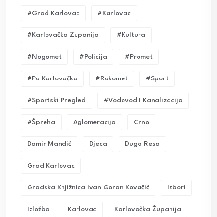
#grad Karlovac
#karlovac
#karlovačka Županija
#kultura
#nogomet
#policija
#promet
#pu Karlovačka
#rukomet
#sport
#sportski Pregled
#vodovod I Kanalizacija
#Špreha
Aglomeracija
Crno
Damir Mandić
Djeca
Duga Resa
Grad Karlovac
Gradska Knjižnica Ivan Goran Kovačić
Izbori
Izložba
Karlovac
Karlovačka Županija