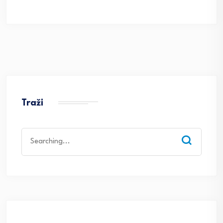
Traži
Search
for: