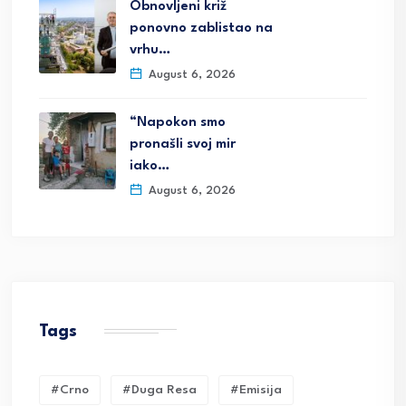
Obnovljeni križ
ponovno zablistao na
vrhu…
August 6, 2026
“Napokon smo
pronašli svoj mir
iako…
August 6, 2026
Tags
#crno
#duga Resa
#emisija