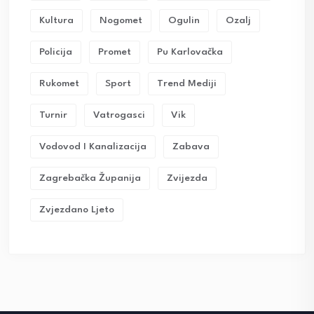
Kultura
Nogomet
Ogulin
Ozalj
Policija
Promet
Pu Karlovačka
Rukomet
Sport
Trend Mediji
Turnir
Vatrogasci
Vik
Vodovod I Kanalizacija
Zabava
Zagrebačka Županija
Zvijezda
Zvjezdano Ljeto