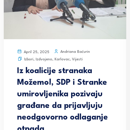
Andriana Baćurin
April 25, 2025
Izbori
,
Izdvojeno
,
Karlovac
,
Vijesti
Iz koalicije stranaka
Možemo!, SDP i Stranke
umirovljenika pozivaju
građane da prijavljuju
neodgovorno odlaganje
otpada