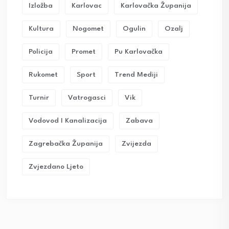
Izložba
Karlovac
Karlovačka Županija
Kultura
Nogomet
Ogulin
Ozalj
Policija
Promet
Pu Karlovačka
Rukomet
Sport
Trend Mediji
Turnir
Vatrogasci
Vik
Vodovod I Kanalizacija
Zabava
Zagrebačka Županija
Zvijezda
Zvjezdano Ljeto