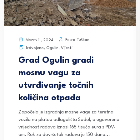
Petra Tuškan
March 11, 2024
Izdvojeno
,
Ogulin
,
Vijesti
Grad Ogulin gradi
mosnu vagu za
utvrđivanje točnih
količina otpada
Započela je izgradnja mosne vage za teretna
vozila na platou odlagališta Sodol, a ugovorena
vrijednost radova iznosi 165 tisuća eura s PDV-
om. Rok za dovršetak radova je 150 dana...