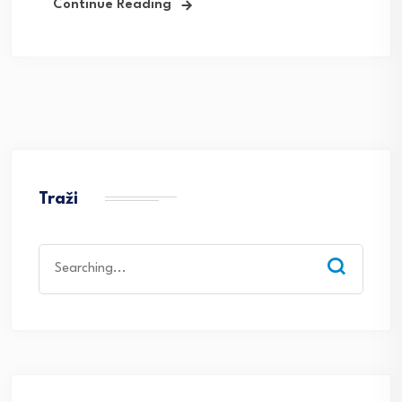
Continue Reading
Traži
Search
for: