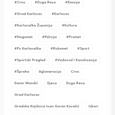
#crno
#duga Resa
#emisija
#grad Karlovac
#karlovac
#karlovačka Županija
#kultura
#nogomet
#policija
#promet
#pu Karlovačka
#rukomet
#sport
#sportski Pregled
#vodovod I Kanalizacija
#Špreha
Aglomeracija
Crno
Damir Mandić
Djeca
Duga Resa
Grad Karlovac
Gradska Knjižnica Ivan Goran Kovačić
Izbori