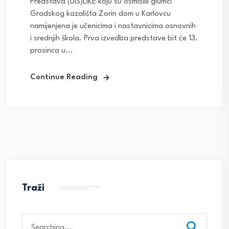
Predstava (DIS)LIKE koju su osmislili glumci
Gradskog kazališta Zorin dom u Karlovcu
namijenjena je učenicima i nastavnicima osnovnih
i srednjih škola. Prva izvedba predstave bit će 13.
prosinca u...
Continue Reading
Traži
Search