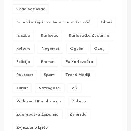
Grad Karlovac
Gradska Knjižnica Ivan Goran Kovačić
Izbori
Izložba
Karlovac
Karlovačka Županija
Kultura
Nogomet
Ogulin
Ozalj
Policija
Promet
Pu Karlovačka
Rukomet
Sport
Trend Mediji
Turnir
Vatrogasci
Vik
Vodovod I Kanalizacija
Zabava
Zagrebačka Županija
Zvijezda
Zvjezdano Ljeto