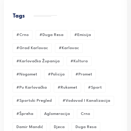
Tags
#crno
#duga Resa
#emisija
#grad Karlovac
#karlovac
#karlovačka Županija
#kultura
#nogomet
#policija
#promet
#pu Karlovačka
#rukomet
#sport
#sportski Pregled
#vodovod I Kanalizacija
#Špreha
Aglomeracija
Crno
Damir Mandić
Djeca
Duga Resa