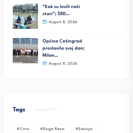
“Kak su lovili naši
stari”; ŠRD…
August 8, 2026
Općina Cetingrad
proslavila svoj dan;
Milan…
August 8, 2026
Tags
#crno
#duga Resa
#emisija