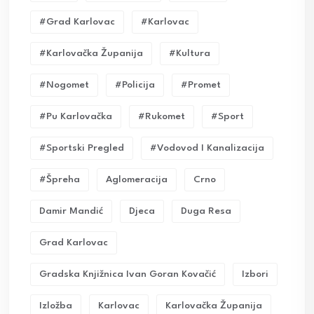
#grad Karlovac
#karlovac
#karlovačka Županija
#kultura
#nogomet
#policija
#promet
#pu Karlovačka
#rukomet
#sport
#sportski Pregled
#vodovod I Kanalizacija
#Špreha
Aglomeracija
Crno
Damir Mandić
Djeca
Duga Resa
Grad Karlovac
Gradska Knjižnica Ivan Goran Kovačić
Izbori
Izložba
Karlovac
Karlovačka Županija