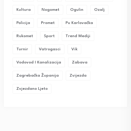
Kultura
Nogomet
Ogulin
Ozalj
Policija
Promet
Pu Karlovačka
Rukomet
Sport
Trend Mediji
Turnir
Vatrogasci
Vik
Vodovod I Kanalizacija
Zabava
Zagrebačka Županija
Zvijezda
Zvjezdano Ljeto