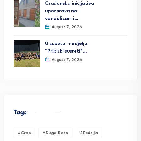
Građanska inicijativa
upozorava na
vandalizam i…
August 7, 2026
U subotu i nedjelju
“Pribićki susreti”…
August 7, 2026
Tags
#crno
#duga Resa
#emisija