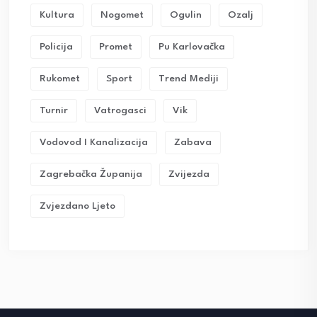
Kultura
Nogomet
Ogulin
Ozalj
Policija
Promet
Pu Karlovačka
Rukomet
Sport
Trend Mediji
Turnir
Vatrogasci
Vik
Vodovod I Kanalizacija
Zabava
Zagrebačka Županija
Zvijezda
Zvjezdano Ljeto