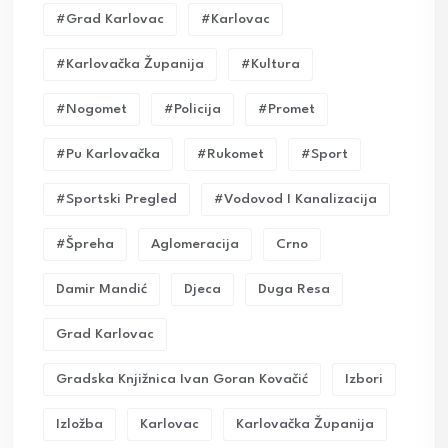
#grad Karlovac
#karlovac
#karlovačka Županija
#kultura
#nogomet
#policija
#promet
#pu Karlovačka
#rukomet
#sport
#sportski Pregled
#vodovod I Kanalizacija
#Špreha
Aglomeracija
Crno
Damir Mandić
Djeca
Duga Resa
Grad Karlovac
Gradska Knjižnica Ivan Goran Kovačić
Izbori
Izložba
Karlovac
Karlovačka Županija