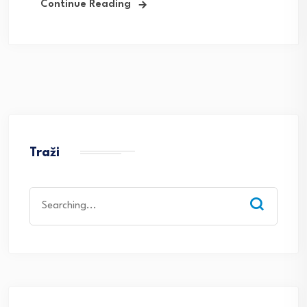
Continue Reading
Traži
Search
for: