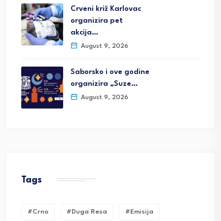
Crveni križ Karlovac
organizira pet
akcija…
August 9, 2026
Saborsko i ove godine
organizira „Suze…
August 9, 2026
Tags
#crno
#duga Resa
#emisija