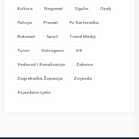
Kultura
Nogomet
Ogulin
Ozalj
Policija
Promet
Pu Karlovačka
Rukomet
Sport
Trend Mediji
Turnir
Vatrogasci
Vik
Vodovod I Kanalizacija
Zabava
Zagrebačka Županija
Zvijezda
Zvjezdano Ljeto