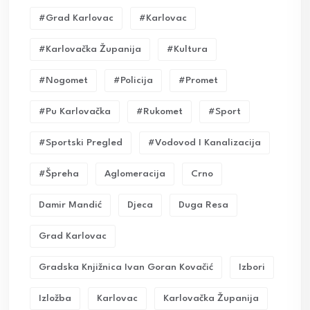
#grad Karlovac
#karlovac
#karlovačka Županija
#kultura
#nogomet
#policija
#promet
#pu Karlovačka
#rukomet
#sport
#sportski Pregled
#vodovod I Kanalizacija
#Špreha
Aglomeracija
Crno
Damir Mandić
Djeca
Duga Resa
Grad Karlovac
Gradska Knjižnica Ivan Goran Kovačić
Izbori
Izložba
Karlovac
Karlovačka Županija