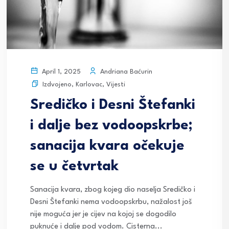
Andriana Baćurin
April 1, 2025
Izdvojeno
,
Karlovac
,
Vijesti
Sredičko i Desni Štefanki
i dalje bez vodoopskrbe;
sanacija kvara očekuje
se u četvrtak
Sanacija kvara, zbog kojeg dio naselja Sredičko i
Desni Štefanki nema vodoopskrbu, nažalost još
nije moguća jer je cijev na kojoj se dogodilo
puknuće i dalje pod vodom. Cisterna...