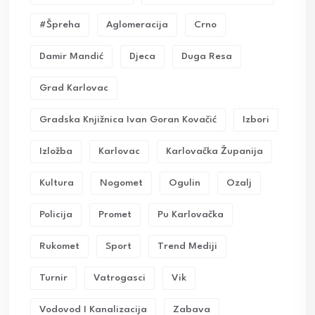
#Špreha
Aglomeracija
Crno
Damir Mandić
Djeca
Duga Resa
Grad Karlovac
Gradska Knjižnica Ivan Goran Kovačić
Izbori
Izložba
Karlovac
Karlovačka Županija
Kultura
Nogomet
Ogulin
Ozalj
Policija
Promet
Pu Karlovačka
Rukomet
Sport
Trend Mediji
Turnir
Vatrogasci
Vik
Vodovod I Kanalizacija
Zabava