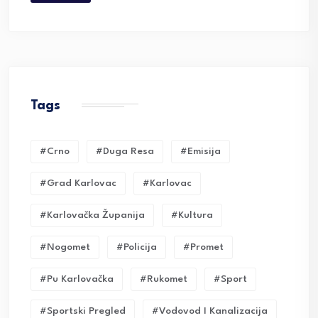
Tags
#crno
#duga Resa
#emisija
#grad Karlovac
#karlovac
#karlovačka Županija
#kultura
#nogomet
#policija
#promet
#pu Karlovačka
#rukomet
#sport
#sportski Pregled
#vodovod I Kanalizacija