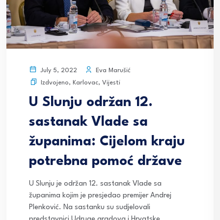
Eva Marušić
July 5, 2022
Izdvojeno
,
Karlovac
,
Vijesti
U Slunju održan 12.
sastanak Vlade sa
županima: Cijelom kraju
potrebna pomoć države
U Slunju je održan 12. sastanak Vlade sa
županima kojim je presjedao premijer Andrej
Plenković. Na sastanku su sudjelovali
predstavnici Udruge gradova i Hrvatske