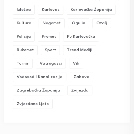
Izložba
Karlovac
Karlovačka Županija
Kultura
Nogomet
Ogulin
Ozalj
Policija
Promet
Pu Karlovačka
Rukomet
Sport
Trend Mediji
Turnir
Vatrogasci
Vik
Vodovod I Kanalizacija
Zabava
Zagrebačka Županija
Zvijezda
Zvjezdano Ljeto