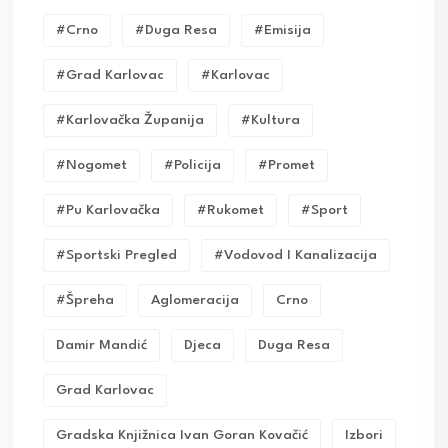
#crno
#duga Resa
#emisija
#grad Karlovac
#karlovac
#karlovačka Županija
#kultura
#nogomet
#policija
#promet
#pu Karlovačka
#rukomet
#sport
#sportski Pregled
#vodovod I Kanalizacija
#Špreha
Aglomeracija
Crno
Damir Mandić
Djeca
Duga Resa
Grad Karlovac
Gradska Knjižnica Ivan Goran Kovačić
Izbori