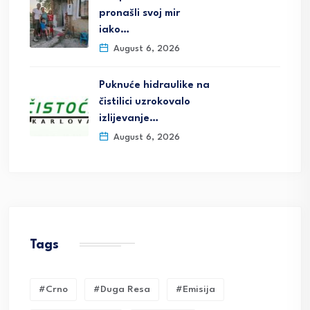
pronašli svoj mir
iako…
August 6, 2026
Puknuće hidraulike na
čistilici uzrokovalo
izlijevanje…
August 6, 2026
Tags
#crno
#duga Resa
#emisija