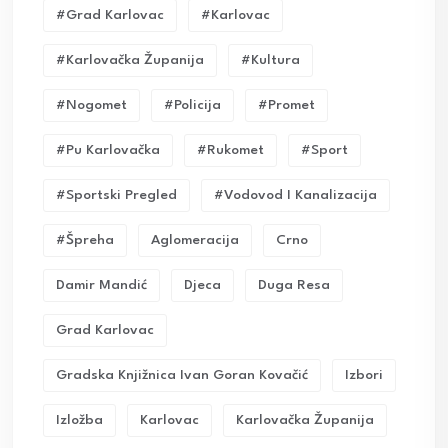
#grad Karlovac
#karlovac
#karlovačka Županija
#kultura
#nogomet
#policija
#promet
#pu Karlovačka
#rukomet
#sport
#sportski Pregled
#vodovod I Kanalizacija
#Špreha
Aglomeracija
Crno
Damir Mandić
Djeca
Duga Resa
Grad Karlovac
Gradska Knjižnica Ivan Goran Kovačić
Izbori
Izložba
Karlovac
Karlovačka Županija