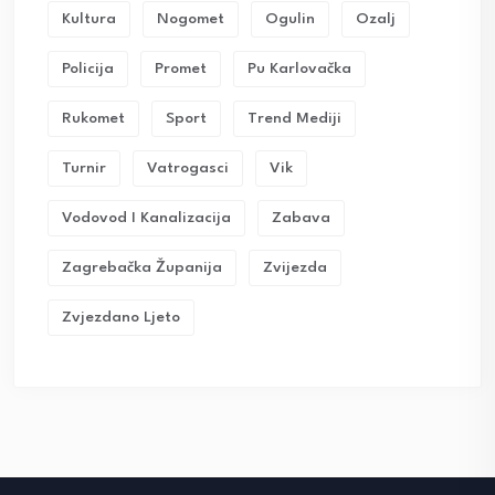
Kultura
Nogomet
Ogulin
Ozalj
Policija
Promet
Pu Karlovačka
Rukomet
Sport
Trend Mediji
Turnir
Vatrogasci
Vik
Vodovod I Kanalizacija
Zabava
Zagrebačka Županija
Zvijezda
Zvjezdano Ljeto