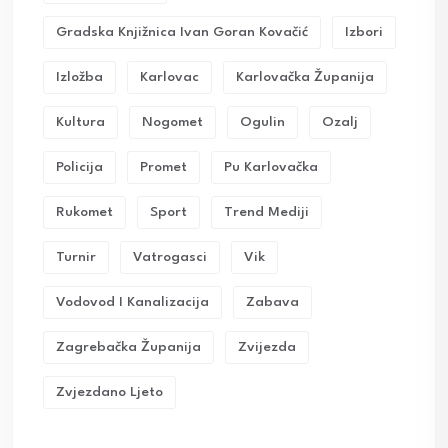
Gradska Knjižnica Ivan Goran Kovačić
Izbori
Izložba
Karlovac
Karlovačka Županija
Kultura
Nogomet
Ogulin
Ozalj
Policija
Promet
Pu Karlovačka
Rukomet
Sport
Trend Mediji
Turnir
Vatrogasci
Vik
Vodovod I Kanalizacija
Zabava
Zagrebačka Županija
Zvijezda
Zvjezdano Ljeto