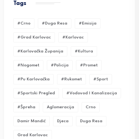
Tags
#crno
#duga Resa
#emisija
#grad Karlovac
#karlovac
#karlovačka Županija
#kultura
#nogomet
#policija
#promet
#pu Karlovačka
#rukomet
#sport
#sportski Pregled
#vodovod I Kanalizacija
#Špreha
Aglomeracija
Crno
Damir Mandić
Djeca
Duga Resa
Grad Karlovac