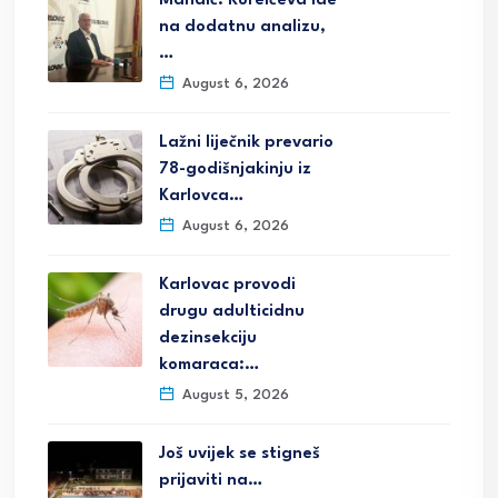
Mandić: Kurelčeva ide
na dodatnu analizu,
…
August 6, 2026
Lažni liječnik prevario
78-godišnjakinju iz
Karlovca…
August 6, 2026
Karlovac provodi
drugu adulticidnu
dezinsekciju
komaraca:…
August 5, 2026
Još uvijek se stigneš
prijaviti na…