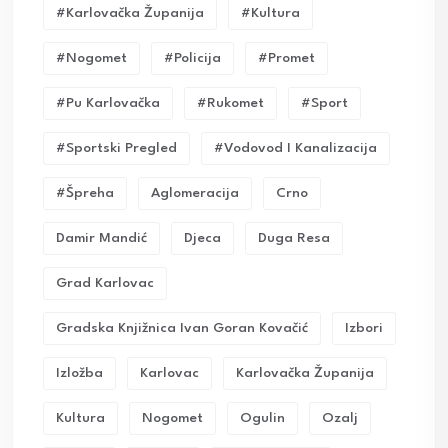
#karlovačka Županija
#kultura
#nogomet
#policija
#promet
#pu Karlovačka
#rukomet
#sport
#sportski Pregled
#vodovod I Kanalizacija
#Špreha
Aglomeracija
Crno
Damir Mandić
Djeca
Duga Resa
Grad Karlovac
Gradska Knjižnica Ivan Goran Kovačić
Izbori
Izložba
Karlovac
Karlovačka Županija
Kultura
Nogomet
Ogulin
Ozalj