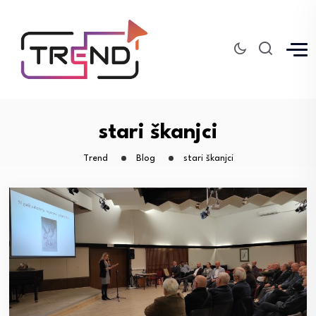
stari škanjci
Trend
Blog
stari škanjci