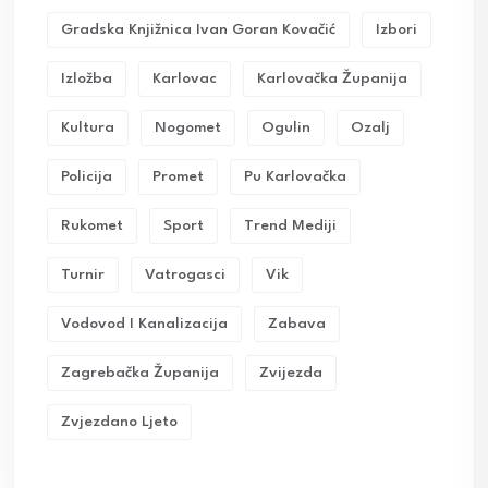
Gradska Knjižnica Ivan Goran Kovačić
Izbori
Izložba
Karlovac
Karlovačka Županija
Kultura
Nogomet
Ogulin
Ozalj
Policija
Promet
Pu Karlovačka
Rukomet
Sport
Trend Mediji
Turnir
Vatrogasci
Vik
Vodovod I Kanalizacija
Zabava
Zagrebačka Županija
Zvijezda
Zvjezdano Ljeto