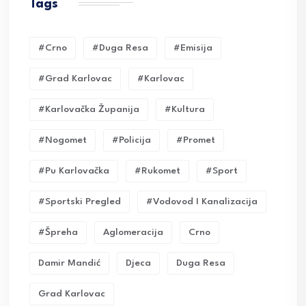
Tags
#crno
#duga Resa
#emisija
#grad Karlovac
#karlovac
#karlovačka Županija
#kultura
#nogomet
#policija
#promet
#pu Karlovačka
#rukomet
#sport
#sportski Pregled
#vodovod I Kanalizacija
#Špreha
Aglomeracija
Crno
Damir Mandić
Djeca
Duga Resa
Grad Karlovac