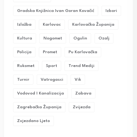
Gradska Knjižnica Ivan Goran Kovačić
Izbori
Izložba
Karlovac
Karlovačka Županija
Kultura
Nogomet
Ogulin
Ozalj
Policija
Promet
Pu Karlovačka
Rukomet
Sport
Trend Mediji
Turnir
Vatrogasci
Vik
Vodovod I Kanalizacija
Zabava
Zagrebačka Županija
Zvijezda
Zvjezdano Ljeto