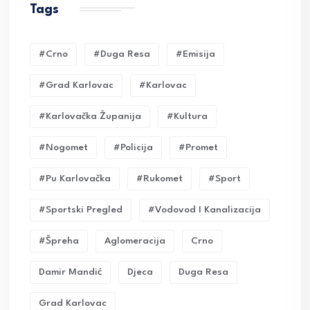
Tags
#crno
#duga Resa
#emisija
#grad Karlovac
#karlovac
#karlovačka Županija
#kultura
#nogomet
#policija
#promet
#pu Karlovačka
#rukomet
#sport
#sportski Pregled
#vodovod I Kanalizacija
#Špreha
Aglomeracija
Crno
Damir Mandić
Djeca
Duga Resa
Grad Karlovac