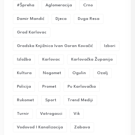
#Špreha
Aglomeracija
Crno
Damir Mandić
Djeca
Duga Resa
Grad Karlovac
Gradska Knjižnica Ivan Goran Kovačić
Izbori
Izložba
Karlovac
Karlovačka Županija
Kultura
Nogomet
Ogulin
Ozalj
Policija
Promet
Pu Karlovačka
Rukomet
Sport
Trend Mediji
Turnir
Vatrogasci
Vik
Vodovod I Kanalizacija
Zabava