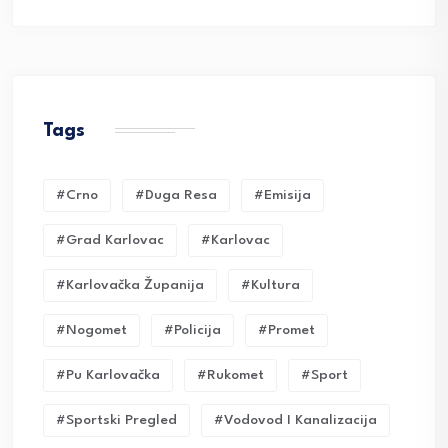
Tags
#crno
#duga Resa
#emisija
#grad Karlovac
#karlovac
#karlovačka Županija
#kultura
#nogomet
#policija
#promet
#pu Karlovačka
#rukomet
#sport
#sportski Pregled
#vodovod I Kanalizacija