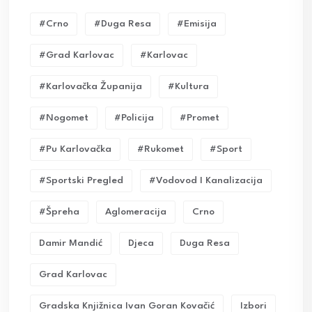
#crno
#duga Resa
#emisija
#grad Karlovac
#karlovac
#karlovačka Županija
#kultura
#nogomet
#policija
#promet
#pu Karlovačka
#rukomet
#sport
#sportski Pregled
#vodovod I Kanalizacija
#Špreha
Aglomeracija
Crno
Damir Mandić
Djeca
Duga Resa
Grad Karlovac
Gradska Knjižnica Ivan Goran Kovačić
Izbori