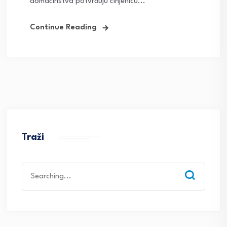
domaćinstva potvrđuju činjenicu...
Continue Reading
Traži
Search
for: