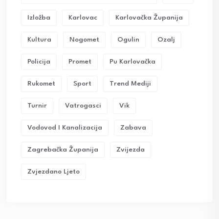
Izložba
Karlovac
Karlovačka Županija
Kultura
Nogomet
Ogulin
Ozalj
Policija
Promet
Pu Karlovačka
Rukomet
Sport
Trend Mediji
Turnir
Vatrogasci
Vik
Vodovod I Kanalizacija
Zabava
Zagrebačka Županija
Zvijezda
Zvjezdano Ljeto