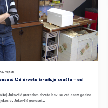
eno
,
Vijesti
 posao: Od drveta izrađuje svašta – od
Obitelj Jakovčić preradom drveta bavi se već osam godina
 Vjekoslav Jakovčić ponosni...