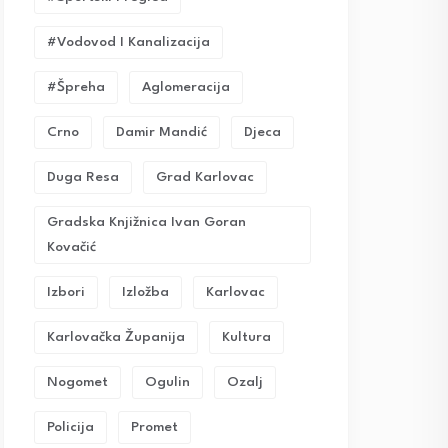
#vodovod I Kanalizacija
#Špreha
Aglomeracija
Crno
Damir Mandić
Djeca
Duga Resa
Grad Karlovac
Gradska Knjižnica Ivan Goran
Kovačić
Izbori
Izložba
Karlovac
Karlovačka Županija
Kultura
Nogomet
Ogulin
Ozalj
Policija
Promet