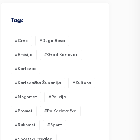
Tags
#crno
#duga Resa
#emisija
#grad Karlovac
#karlovac
#karlovačka Županija
#kultura
#nogomet
#policija
#promet
#pu Karlovačka
#rukomet
#sport
#sportski Pregled