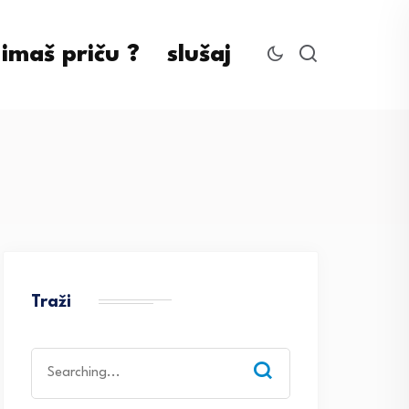
imaš priču ?
slušaj
Traži
Search
for: