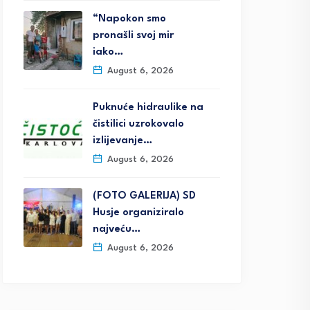
“Napokon smo
pronašli svoj mir
iako…
August 6, 2026
Puknuće hidraulike na
čistilici uzrokovalo
izlijevanje…
August 6, 2026
(FOTO GALERIJA) SD
Husje organiziralo
najveću…
August 6, 2026