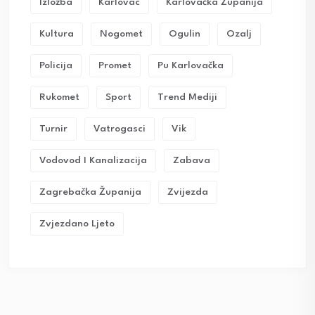
Izložba
Karlovac
Karlovačka Županija
Kultura
Nogomet
Ogulin
Ozalj
Policija
Promet
Pu Karlovačka
Rukomet
Sport
Trend Mediji
Turnir
Vatrogasci
Vik
Vodovod I Kanalizacija
Zabava
Zagrebačka Županija
Zvijezda
Zvjezdano Ljeto