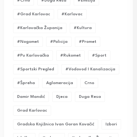
#crno
#duga Resa
#emisija
#grad Karlovac
#karlovac
#karlovačka Županija
#kultura
#nogomet
#policija
#promet
#pu Karlovačka
#rukomet
#sport
#sportski Pregled
#vodovod I Kanalizacija
#Špreha
Aglomeracija
Crno
Damir Mandić
Djeca
Duga Resa
Grad Karlovac
Gradska Knjižnica Ivan Goran Kovačić
Izbori