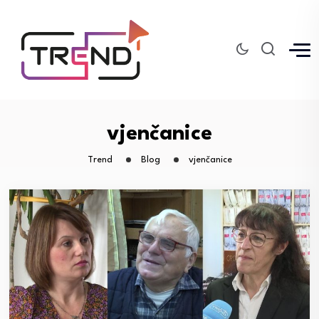
vjenčanice
Trend
Blog
vjenčanice