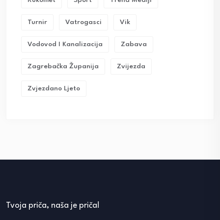
Rukomet
Sport
Trend Mediji
Turnir
Vatrogasci
Vik
Vodovod I Kanalizacija
Zabava
Zagrebačka Županija
Zvijezda
Zvjezdano Ljeto
Tvoja priča, naša je priča!