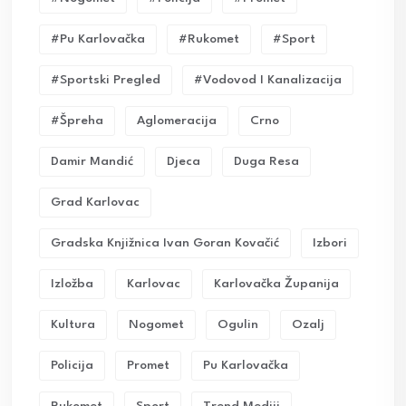
#pu Karlovačka
#rukomet
#sport
#sportski Pregled
#vodovod I Kanalizacija
#Špreha
Aglomeracija
Crno
Damir Mandić
Djeca
Duga Resa
Grad Karlovac
Gradska Knjižnica Ivan Goran Kovačić
Izbori
Izložba
Karlovac
Karlovačka Županija
Kultura
Nogomet
Ogulin
Ozalj
Policija
Promet
Pu Karlovačka