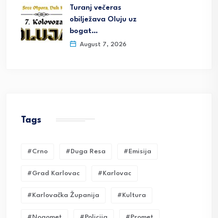
Turanj večeras
obilježava Oluju uz
bogat…
August 7, 2026
Tags
#crno
#duga Resa
#emisija
#grad Karlovac
#karlovac
#karlovačka Županija
#kultura
#nogomet
#policija
#promet