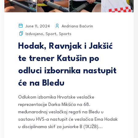
Andriana Baćurin
June 11, 2024
Izdvojeno
,
Sport
,
Sports
Hodak, Ravnjak i Jakšić
te trener Katušin po
odluci izbornika nastupit
će na Bledu
Odlukom izbornika Hrvatske veslačke
reprezentacije Darka Mikšića na 68.
međunarodnoj veslačkoj regati na Bledu u
sastavu HVS-a nastupit će veslačica Ema Hodak
u disciplinama skif za juniorke B (1XJŽB)...