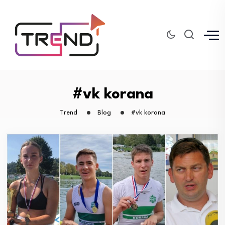
#vk korana
Trend
Blog
#vk korana