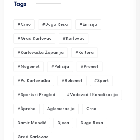
Tags
#crno
#duga Resa
#emisija
#grad Karlovac
#karlovac
#karlovačka Županija
#kultura
#nogomet
#policija
#promet
#pu Karlovačka
#rukomet
#sport
#sportski Pregled
#vodovod I Kanalizacija
#Špreha
Aglomeracija
Crno
Damir Mandić
Djeca
Duga Resa
Grad Karlovac