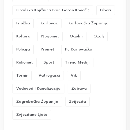
Gradska Knjižnica Ivan Goran Kovačić
Izbori
Izložba
Karlovac
Karlovačka Županija
Kultura
Nogomet
Ogulin
Ozalj
Policija
Promet
Pu Karlovačka
Rukomet
Sport
Trend Mediji
Turnir
Vatrogasci
Vik
Vodovod I Kanalizacija
Zabava
Zagrebačka Županija
Zvijezda
Zvjezdano Ljeto