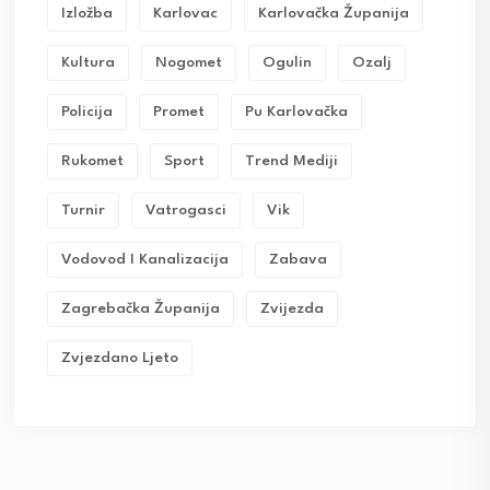
Izložba
Karlovac
Karlovačka Županija
Kultura
Nogomet
Ogulin
Ozalj
Policija
Promet
Pu Karlovačka
Rukomet
Sport
Trend Mediji
Turnir
Vatrogasci
Vik
Vodovod I Kanalizacija
Zabava
Zagrebačka Županija
Zvijezda
Zvjezdano Ljeto