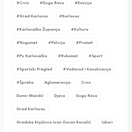
#crno
#duga Resa
#emisija
#grad Karlovac
#karlovac
#karlovačka Županija
#kultura
#nogomet
#policija
#promet
#pu Karlovačka
#rukomet
#sport
#sportski Pregled
#vodovod I Kanalizacija
#Špreha
Aglomeracija
Crno
Damir Mandić
Djeca
Duga Resa
Grad Karlovac
Gradska Knjižnica Ivan Goran Kovačić
Izbori