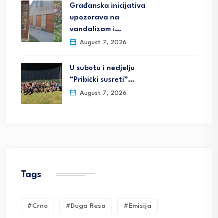
Građanska inicijativa
upozorava na
vandalizam i…
August 7, 2026
U subotu i nedjelju
“Pribićki susreti”…
August 7, 2026
Tags
#crno
#duga Resa
#emisija