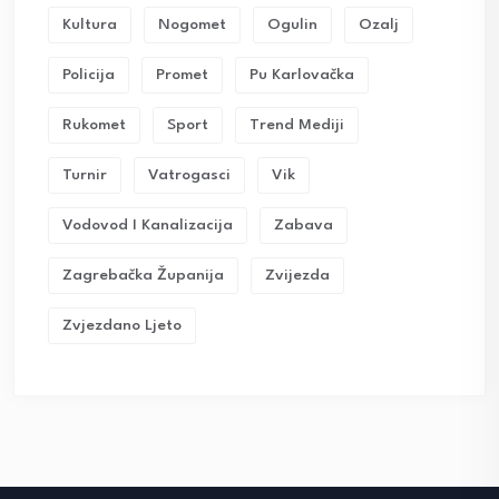
Kultura
Nogomet
Ogulin
Ozalj
Policija
Promet
Pu Karlovačka
Rukomet
Sport
Trend Mediji
Turnir
Vatrogasci
Vik
Vodovod I Kanalizacija
Zabava
Zagrebačka Županija
Zvijezda
Zvjezdano Ljeto