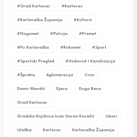
#grad Karlovac
#karlovac
#karlovačka Županija
#kultura
#nogomet
#policija
#promet
#pu Karlovačka
#rukomet
#sport
#sportski Pregled
#vodovod I Kanalizacija
#Špreha
Aglomeracija
Crno
Damir Mandić
Djeca
Duga Resa
Grad Karlovac
Gradska Knjižnica Ivan Goran Kovačić
Izbori
Izložba
Karlovac
Karlovačka Županija