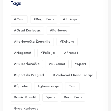
Tags
#crno
#duga Resa
#emisija
#grad Karlovac
#karlovac
#karlovačka Županija
#kultura
#nogomet
#policija
#promet
#pu Karlovačka
#rukomet
#sport
#sportski Pregled
#vodovod I Kanalizacija
#Špreha
Aglomeracija
Crno
Damir Mandić
Djeca
Duga Resa
Grad Karlovac