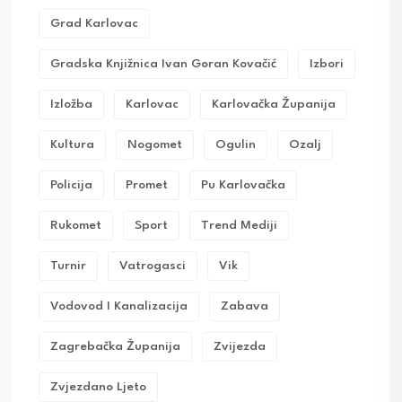
Grad Karlovac
Gradska Knjižnica Ivan Goran Kovačić
Izbori
Izložba
Karlovac
Karlovačka Županija
Kultura
Nogomet
Ogulin
Ozalj
Policija
Promet
Pu Karlovačka
Rukomet
Sport
Trend Mediji
Turnir
Vatrogasci
Vik
Vodovod I Kanalizacija
Zabava
Zagrebačka Županija
Zvijezda
Zvjezdano Ljeto