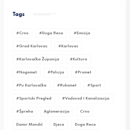
Tags
#crno
#duga Resa
#emisija
#grad Karlovac
#karlovac
#karlovačka Županija
#kultura
#nogomet
#policija
#promet
#pu Karlovačka
#rukomet
#sport
#sportski Pregled
#vodovod I Kanalizacija
#Špreha
Aglomeracija
Crno
Damir Mandić
Djeca
Duga Resa