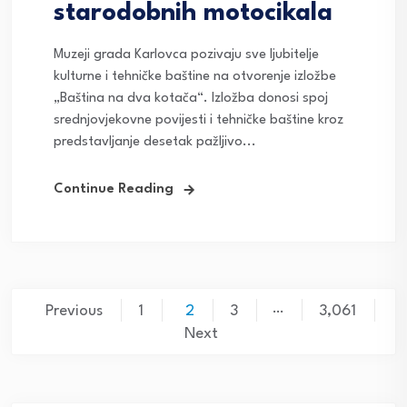
starodobnih motocikala
Muzeji grada Karlovca pozivaju sve ljubitelje
kulturne i tehničke baštine na otvorenje izložbe
„Baština na dva kotača“. Izložba donosi spoj
srednjovjekovne povijesti i tehničke baštine kroz
predstavljanje desetak pažljivo...
Continue Reading
Posts
…
Previous
1
2
3
3,061
navigation
Next