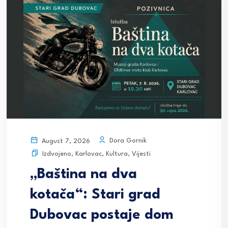
Dora Gornik
August 7, 2026
Izdvojeno
,
Karlovac
,
Kultura
,
Vijesti
„Baština na dva
kotača“: Stari grad
Dubovac postaje dom