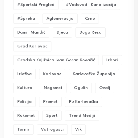
#sportski Pregled
#vodovod I Kanalizacija
#Špreha
Aglomeracija
Crno
Damir Mandić
Djeca
Duga Resa
Grad Karlovac
Gradska Knjižnica Ivan Goran Kovačić
Izbori
Izložba
Karlovac
Karlovačka Županija
Kultura
Nogomet
Ogulin
Ozalj
Policija
Promet
Pu Karlovačka
Rukomet
Sport
Trend Mediji
Turnir
Vatrogasci
Vik