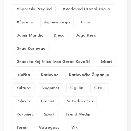
#sportski Pregled
#vodovod I Kanalizacija
#Špreha
Aglomeracija
Crno
Damir Mandić
Djeca
Duga Resa
Grad Karlovac
Gradska Knjižnica Ivan Goran Kovačić
Izbori
Izložba
Karlovac
Karlovačka Županija
Kultura
Nogomet
Ogulin
Ozalj
Policija
Promet
Pu Karlovačka
Rukomet
Sport
Trend Mediji
Turnir
Vatrogasci
Vik