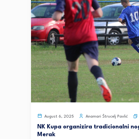
Anamari Štrucelj Pavlić
August 6, 2025
NK Kupa organizira tradicionalni no
Merak