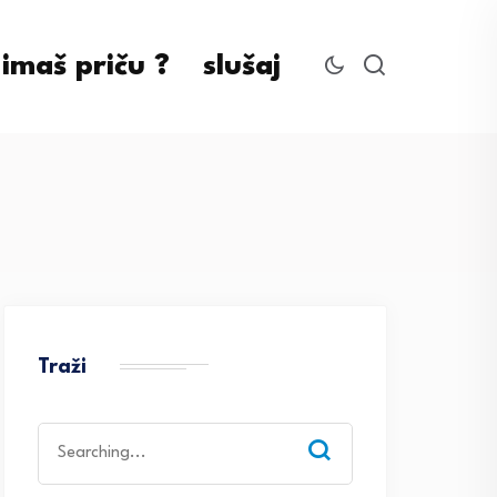
imaš priču ?
slušaj
Traži
Search
for: