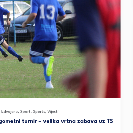
Izdvojeno
,
Sport
,
Sports
,
Vijesti
gometni turnir – velika vrtna zabava uz TS