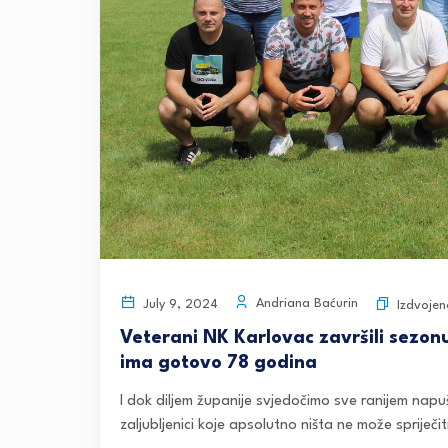
Andriana Baćurin
July 9, 2024
Izdvojen
Veterani NK Karlovac završili sezon
ima gotovo 78 godina
I dok diljem županije svjedočimo sve ranijem napuš
zaljubljenici koje apsolutno ništa ne može spriječit