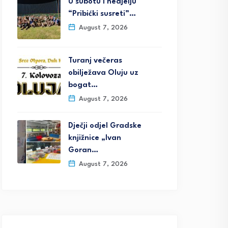
U subotu i nedjelju
“Pribićki susreti”…
August 7, 2026
Turanj večeras
obilježava Oluju uz
bogat…
August 7, 2026
Dječji odjel Gradske
knjižnice „Ivan
Goran…
August 7, 2026