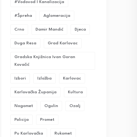
#vodovod I Kanalizacija
#Špreha
Aglomeracija
Crno
Damir Mandić
Djeca
Duga Resa
Grad Karlovac
Gradska Knjižnica Ivan Goran
Kovačić
Izbori
Izložba
Karlovac
Karlovačka Županija
Kultura
Nogomet
Ogulin
Ozalj
Policija
Promet
Pu Karlovačka
Rukomet