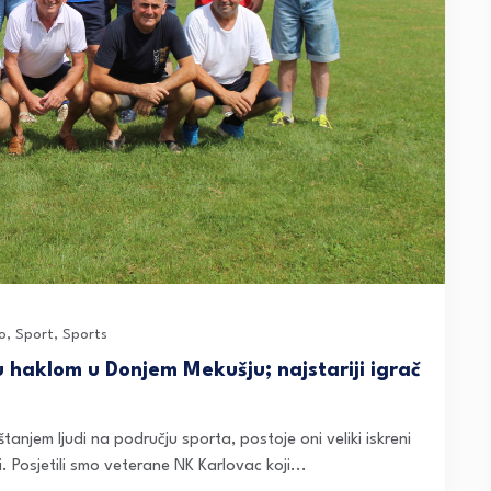
o
,
Sport
,
Sports
u haklom u Donjem Mekušju; najstariji igrač
tanjem ljudi na području sporta, postoje oni veliki iskreni
i. Posjetili smo veterane NK Karlovac koji...