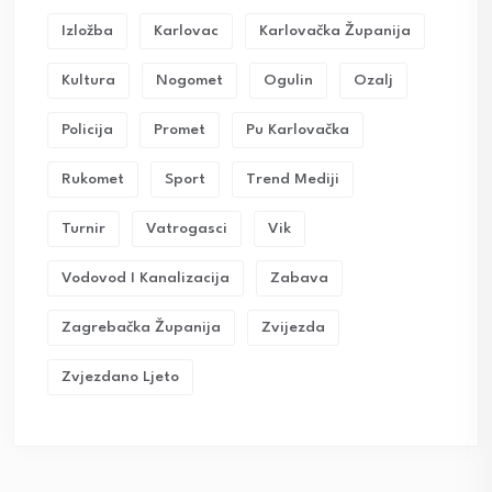
Izložba
Karlovac
Karlovačka Županija
Kultura
Nogomet
Ogulin
Ozalj
Policija
Promet
Pu Karlovačka
Rukomet
Sport
Trend Mediji
Turnir
Vatrogasci
Vik
Vodovod I Kanalizacija
Zabava
Zagrebačka Županija
Zvijezda
Zvjezdano Ljeto