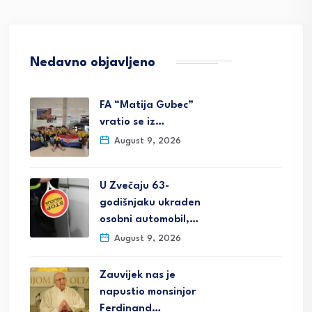
Nedavno objavljeno
FA “Matija Gubec”
vratio se iz…
August 9, 2026
U Zvečaju 63-
godišnjaku ukraden
osobni automobil,…
August 9, 2026
Zauvijek nas je
napustio monsinjor
Ferdinand…