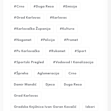
#crno
#duga Resa
#emisija
#grad Karlovac
#karlovac
#karlovačka Županija
#kultura
#nogomet
#policija
#promet
#pu Karlovačka
#rukomet
#sport
#sportski Pregled
#vodovod I Kanalizacija
#Špreha
Aglomeracija
Crno
Damir Mandić
Djeca
Duga Resa
Grad Karlovac
Gradska Knjižnica Ivan Goran Kovačić
Izbori