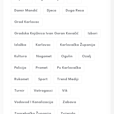
Damir Mandić
Djeca
Duga Resa
Grad Karlovac
Gradska Knjižnica Ivan Goran Kovačić
Izbori
Izložba
Karlovac
Karlovačka Županija
Kultura
Nogomet
Ogulin
Ozalj
Policija
Promet
Pu Karlovačka
Rukomet
Sport
Trend Mediji
Turnir
Vatrogasci
Vik
Vodovod I Kanalizacija
Zabava
Zagrebačka Županija
Zvijezda