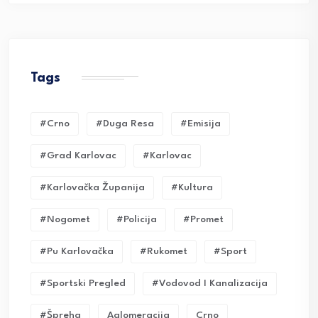
Tags
#crno
#duga Resa
#emisija
#grad Karlovac
#karlovac
#karlovačka Županija
#kultura
#nogomet
#policija
#promet
#pu Karlovačka
#rukomet
#sport
#sportski Pregled
#vodovod I Kanalizacija
#Špreha
Aglomeracija
Crno