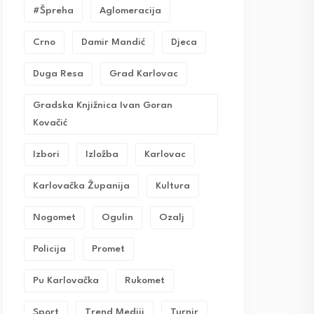
#Špreha
Aglomeracija
Crno
Damir Mandić
Djeca
Duga Resa
Grad Karlovac
Gradska Knjižnica Ivan Goran
Kovačić
Izbori
Izložba
Karlovac
Karlovačka Županija
Kultura
Nogomet
Ogulin
Ozalj
Policija
Promet
Pu Karlovačka
Rukomet
Sport
Trend Mediji
Turnir