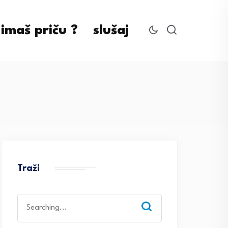
imaš priču ?
slušaj
Traži
Search
for: