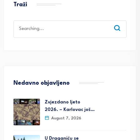
Traži
Search
for:
Nedavno objavljeno
Zvjezdano ljeto
2026. – Karlovac još…
August 7, 2026
U Draganiću se