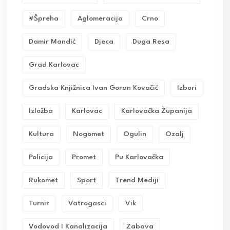
#Špreha
Aglomeracija
Crno
Damir Mandić
Djeca
Duga Resa
Grad Karlovac
Gradska Knjižnica Ivan Goran Kovačić
Izbori
Izložba
Karlovac
Karlovačka Županija
Kultura
Nogomet
Ogulin
Ozalj
Policija
Promet
Pu Karlovačka
Rukomet
Sport
Trend Mediji
Turnir
Vatrogasci
Vik
Vodovod I Kanalizacija
Zabava