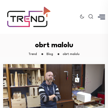
obrt malolu
Trend
Blog
obrt malolu