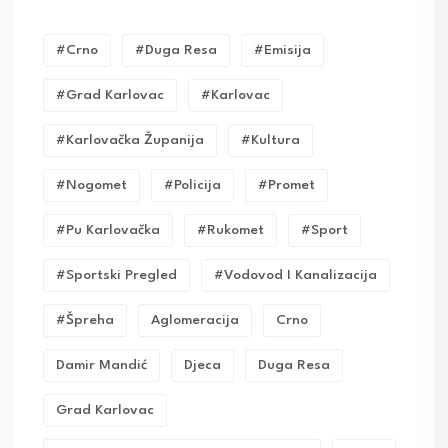
#crno
#duga Resa
#emisija
#grad Karlovac
#karlovac
#karlovačka Županija
#kultura
#nogomet
#policija
#promet
#pu Karlovačka
#rukomet
#sport
#sportski Pregled
#vodovod I Kanalizacija
#Špreha
Aglomeracija
Crno
Damir Mandić
Djeca
Duga Resa
Grad Karlovac