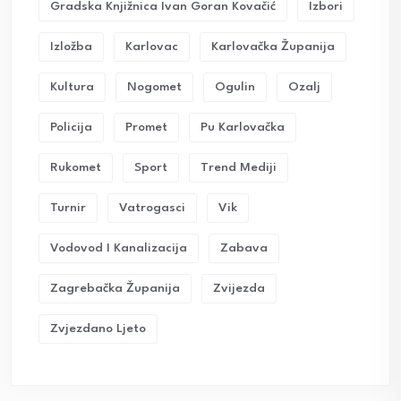
Gradska Knjižnica Ivan Goran Kovačić
Izbori
Izložba
Karlovac
Karlovačka Županija
Kultura
Nogomet
Ogulin
Ozalj
Policija
Promet
Pu Karlovačka
Rukomet
Sport
Trend Mediji
Turnir
Vatrogasci
Vik
Vodovod I Kanalizacija
Zabava
Zagrebačka Županija
Zvijezda
Zvjezdano Ljeto