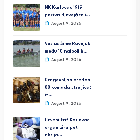
NK Karlovac 1919
poziva djevojčice i…
August 9, 2026
Veslač Šime Ravnjak
među 10 najboljih…
August 9, 2026
Dragovoljno predao
88 komada streljiva;
iz…
August 9, 2026
Crveni križ Karlovac
organizira pet
akcija…