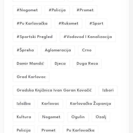
#nogomet
#policija
#promet
#pu Karlovačka
#rukomet
#sport
#sportski Pregled
#vodovod I Kanalizacija
#Špreha
Aglomeracija
Crno
Damir Mandić
Djeca
Duga Resa
Grad Karlovac
Gradska Knjižnica Ivan Goran Kovačić
Izbori
Izložba
Karlovac
Karlovačka Županija
Kultura
Nogomet
Ogulin
Ozalj
Policija
Promet
Pu Karlovačka