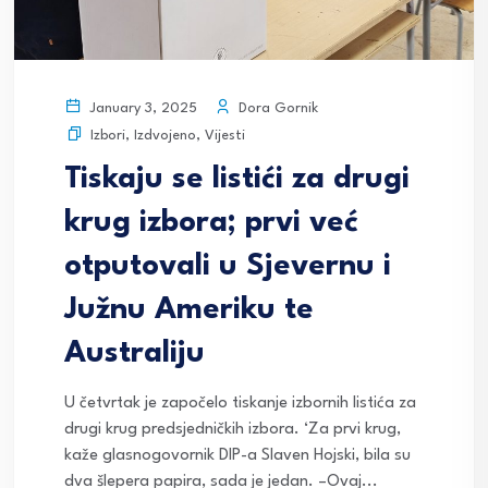
Dora Gornik
January 3, 2025
Izbori
,
Izdvojeno
,
Vijesti
Tiskaju se listići za drugi
krug izbora; prvi već
otputovali u Sjevernu i
Južnu Ameriku te
Australiju
U četvrtak je započelo tiskanje izbornih listića za
drugi krug predsjedničkih izbora. ‘Za prvi krug,
kaže glasnogovornik DIP-a Slaven Hojski, bila su
dva šlepera papira, sada je jedan. –Ovaj...