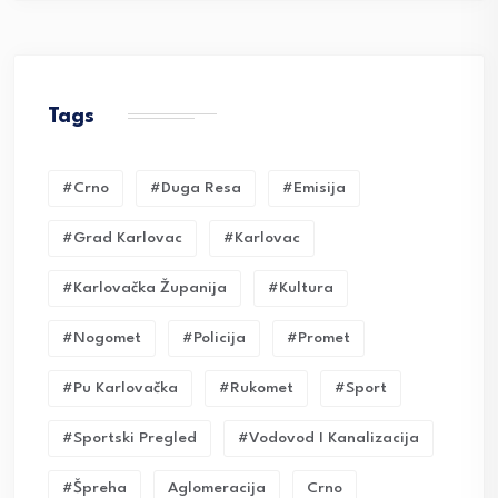
Tags
#crno
#duga Resa
#emisija
#grad Karlovac
#karlovac
#karlovačka Županija
#kultura
#nogomet
#policija
#promet
#pu Karlovačka
#rukomet
#sport
#sportski Pregled
#vodovod I Kanalizacija
#Špreha
Aglomeracija
Crno