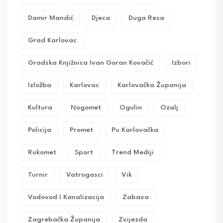
Damir Mandić
Djeca
Duga Resa
Grad Karlovac
Gradska Knjižnica Ivan Goran Kovačić
Izbori
Izložba
Karlovac
Karlovačka Županija
Kultura
Nogomet
Ogulin
Ozalj
Policija
Promet
Pu Karlovačka
Rukomet
Sport
Trend Mediji
Turnir
Vatrogasci
Vik
Vodovod I Kanalizacija
Zabava
Zagrebačka Županija
Zvijezda