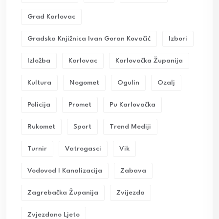
Grad Karlovac
Gradska Knjižnica Ivan Goran Kovačić
Izbori
Izložba
Karlovac
Karlovačka Županija
Kultura
Nogomet
Ogulin
Ozalj
Policija
Promet
Pu Karlovačka
Rukomet
Sport
Trend Mediji
Turnir
Vatrogasci
Vik
Vodovod I Kanalizacija
Zabava
Zagrebačka Županija
Zvijezda
Zvjezdano Ljeto