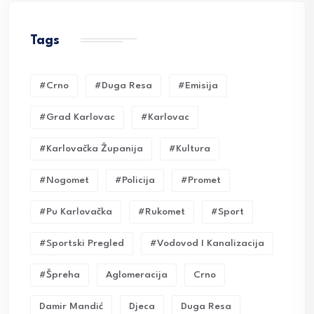
Tags
#crno
#duga Resa
#emisija
#grad Karlovac
#karlovac
#karlovačka Županija
#kultura
#nogomet
#policija
#promet
#pu Karlovačka
#rukomet
#sport
#sportski Pregled
#vodovod I Kanalizacija
#Špreha
Aglomeracija
Crno
Damir Mandić
Djeca
Duga Resa