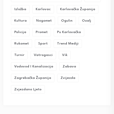
Izložba
Karlovac
Karlovačka Županija
Kultura
Nogomet
Ogulin
Ozalj
Policija
Promet
Pu Karlovačka
Rukomet
Sport
Trend Mediji
Turnir
Vatrogasci
Vik
Vodovod I Kanalizacija
Zabava
Zagrebačka Županija
Zvijezda
Zvjezdano Ljeto