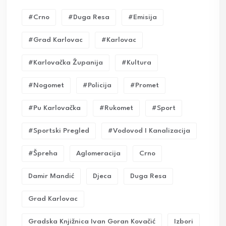
#crno
#duga Resa
#emisija
#grad Karlovac
#karlovac
#karlovačka Županija
#kultura
#nogomet
#policija
#promet
#pu Karlovačka
#rukomet
#sport
#sportski Pregled
#vodovod I Kanalizacija
#Špreha
Aglomeracija
Crno
Damir Mandić
Djeca
Duga Resa
Grad Karlovac
Gradska Knjižnica Ivan Goran Kovačić
Izbori