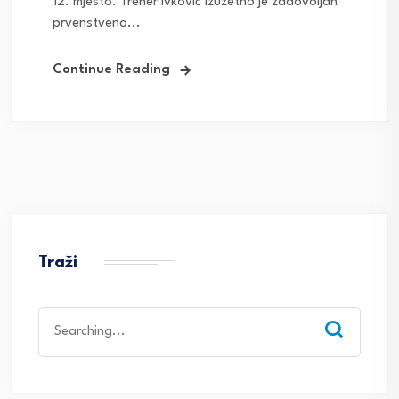
12. mjesto. Trener Ivković izuzetno je zadovoljan
prvenstveno...
Continue Reading
Traži
Search
for: