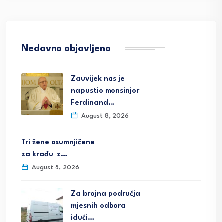
Nedavno objavljeno
Zauvijek nas je
napustio monsinjor
Ferdinand…
August 8, 2026
Tri žene osumnjičene
za krađu iz…
August 8, 2026
Za brojna područja
mjesnih odbora
idući…