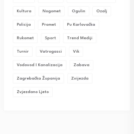
Kultura
Nogomet
Ogulin
Ozalj
Policija
Promet
Pu Karlovačka
Rukomet
Sport
Trend Mediji
Turnir
Vatrogasci
Vik
Vodovod I Kanalizacija
Zabava
Zagrebačka Županija
Zvijezda
Zvjezdano Ljeto