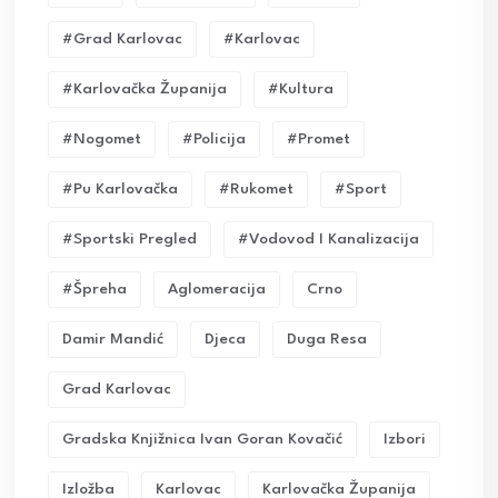
#grad Karlovac
#karlovac
#karlovačka Županija
#kultura
#nogomet
#policija
#promet
#pu Karlovačka
#rukomet
#sport
#sportski Pregled
#vodovod I Kanalizacija
#Špreha
Aglomeracija
Crno
Damir Mandić
Djeca
Duga Resa
Grad Karlovac
Gradska Knjižnica Ivan Goran Kovačić
Izbori
Izložba
Karlovac
Karlovačka Županija