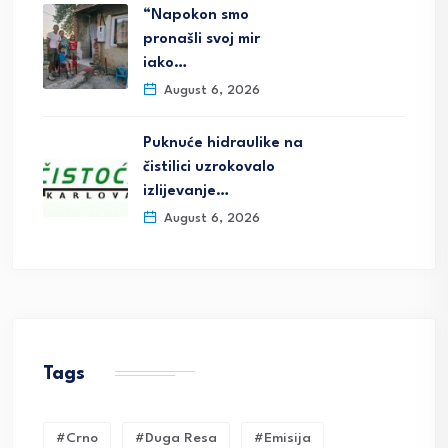
“Napokon smo
pronašli svoj mir
iako…
August 6, 2026
Puknuće hidraulike na
čistilici uzrokovalo
izlijevanje…
August 6, 2026
Tags
#crno
#duga Resa
#emisija