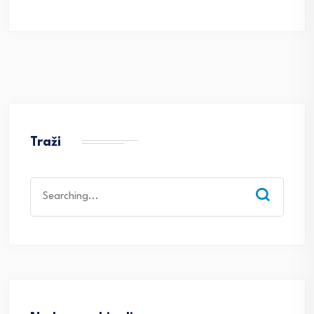
Traži
Search
for: