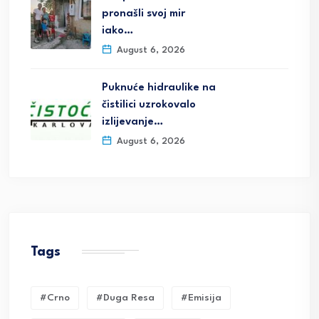
pronašli svoj mir
iako…
August 6, 2026
Puknuće hidraulike na
čistilici uzrokovalo
izlijevanje…
August 6, 2026
Tags
#crno
#duga Resa
#emisija