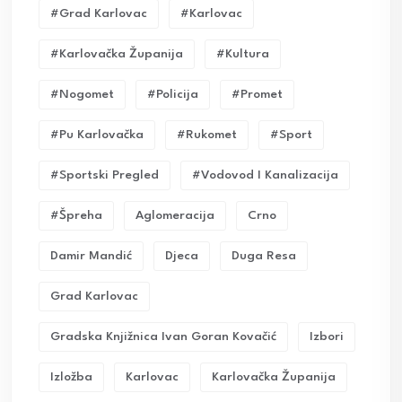
#grad Karlovac
#karlovac
#karlovačka Županija
#kultura
#nogomet
#policija
#promet
#pu Karlovačka
#rukomet
#sport
#sportski Pregled
#vodovod I Kanalizacija
#Špreha
Aglomeracija
Crno
Damir Mandić
Djeca
Duga Resa
Grad Karlovac
Gradska Knjižnica Ivan Goran Kovačić
Izbori
Izložba
Karlovac
Karlovačka Županija