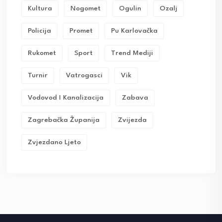
Kultura
Nogomet
Ogulin
Ozalj
Policija
Promet
Pu Karlovačka
Rukomet
Sport
Trend Mediji
Turnir
Vatrogasci
Vik
Vodovod I Kanalizacija
Zabava
Zagrebačka Županija
Zvijezda
Zvjezdano Ljeto