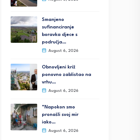
Smanjeno
sufinanciranje
boravka djece s
područja…
August 6, 2026
Obnovljeni križ
ponovno zablistao na
vrhu…
August 6, 2026
“Napokon smo
pronašli svoj mir
iako…
August 6, 2026