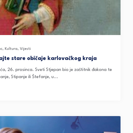
ac
,
Kultura
,
Vijesti
jte stare običaje karlovačkog kraja
a, 26. prosinca. Sveti Stjepan bio je zaštitnik đakona te
je, Stipanje ili Štefanje, u...