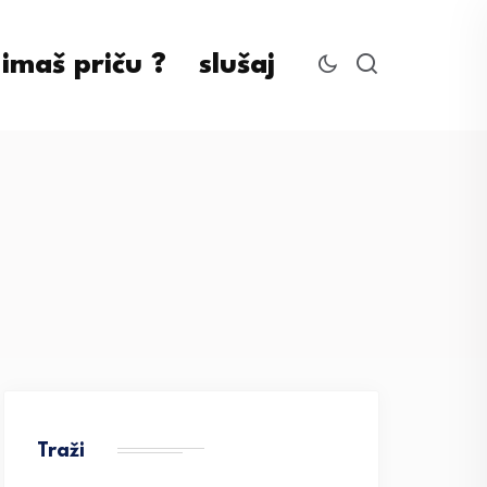
imaš priču ?
slušaj
Traži