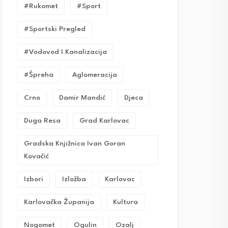
#rukomet
#sport
#sportski Pregled
#vodovod I Kanalizacija
#Špreha
Aglomeracija
Crno
Damir Mandić
Djeca
Duga Resa
Grad Karlovac
Gradska Knjižnica Ivan Goran
Kovačić
Izbori
Izložba
Karlovac
Karlovačka Županija
Kultura
Nogomet
Ogulin
Ozalj