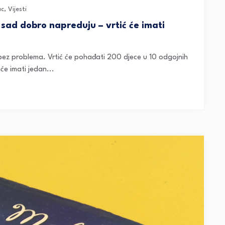
ac
,
Vijesti
sad dobro napreduju – vrtić će imati
bez problema. Vrtić će pohađati 200 djece u 10 odgojnih
ć će imati jedan...