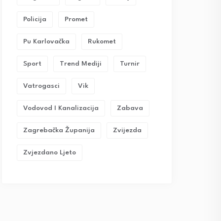
Policija
Promet
Pu Karlovačka
Rukomet
Sport
Trend Mediji
Turnir
Vatrogasci
Vik
Vodovod I Kanalizacija
Zabava
Zagrebačka Županija
Zvijezda
Zvjezdano Ljeto