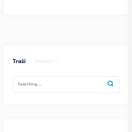
Traži
Search
for: