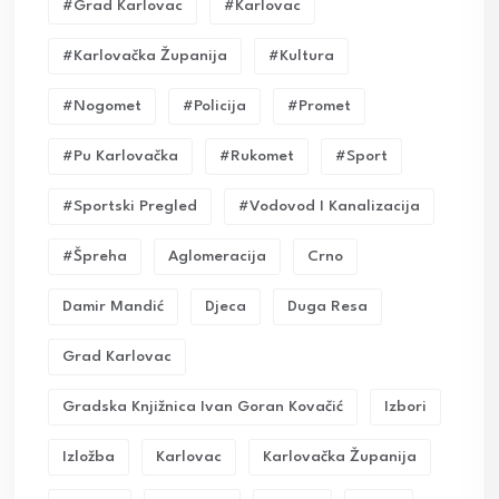
#grad Karlovac
#karlovac
#karlovačka Županija
#kultura
#nogomet
#policija
#promet
#pu Karlovačka
#rukomet
#sport
#sportski Pregled
#vodovod I Kanalizacija
#Špreha
Aglomeracija
Crno
Damir Mandić
Djeca
Duga Resa
Grad Karlovac
Gradska Knjižnica Ivan Goran Kovačić
Izbori
Izložba
Karlovac
Karlovačka Županija