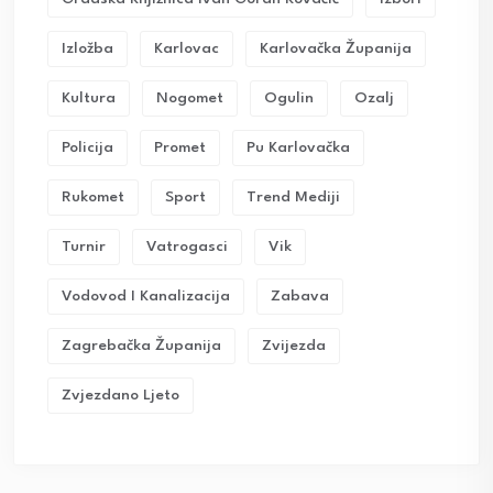
Izložba
Karlovac
Karlovačka Županija
Kultura
Nogomet
Ogulin
Ozalj
Policija
Promet
Pu Karlovačka
Rukomet
Sport
Trend Mediji
Turnir
Vatrogasci
Vik
Vodovod I Kanalizacija
Zabava
Zagrebačka Županija
Zvijezda
Zvjezdano Ljeto