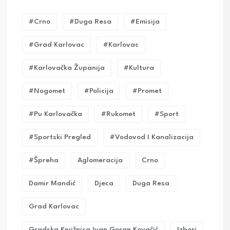
#crno
#duga Resa
#emisija
#grad Karlovac
#karlovac
#karlovačka Županija
#kultura
#nogomet
#policija
#promet
#pu Karlovačka
#rukomet
#sport
#sportski Pregled
#vodovod I Kanalizacija
#Špreha
Aglomeracija
Crno
Damir Mandić
Djeca
Duga Resa
Grad Karlovac
Gradska Knjižnica Ivan Goran Kovačić
Izbori