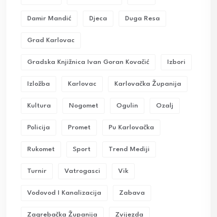
Damir Mandić
Djeca
Duga Resa
Grad Karlovac
Gradska Knjižnica Ivan Goran Kovačić
Izbori
Izložba
Karlovac
Karlovačka Županija
Kultura
Nogomet
Ogulin
Ozalj
Policija
Promet
Pu Karlovačka
Rukomet
Sport
Trend Mediji
Turnir
Vatrogasci
Vik
Vodovod I Kanalizacija
Zabava
Zagrebačka Županija
Zvijezda