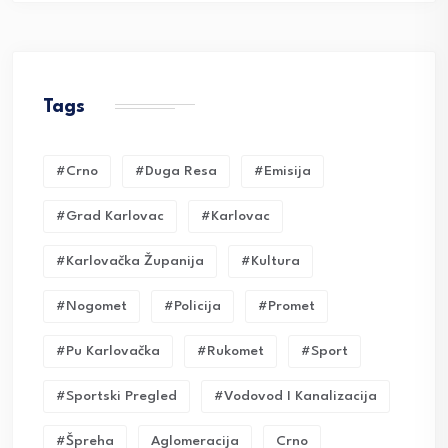
Tags
#crno
#duga Resa
#emisija
#grad Karlovac
#karlovac
#karlovačka Županija
#kultura
#nogomet
#policija
#promet
#pu Karlovačka
#rukomet
#sport
#sportski Pregled
#vodovod I Kanalizacija
#Špreha
Aglomeracija
Crno