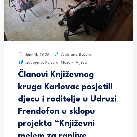
Andriana Baćurin
June 11, 2025
Izdvojeno
,
Kultura
,
Mozaik
,
Vijesti
Članovi Književnog
kruga Karlovac posjetili
djecu i roditelje u Udruzi
Frendofon u sklopu
projekta “Književni
melem za ranjive