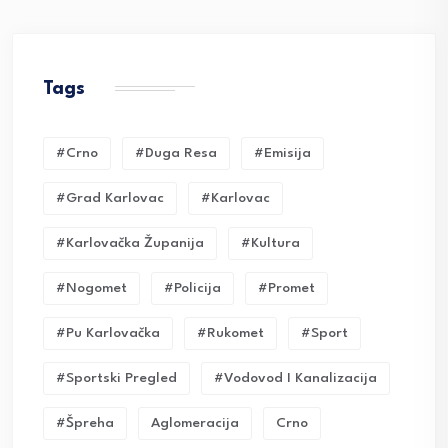
Tags
#crno
#duga Resa
#emisija
#grad Karlovac
#karlovac
#karlovačka Županija
#kultura
#nogomet
#policija
#promet
#pu Karlovačka
#rukomet
#sport
#sportski Pregled
#vodovod I Kanalizacija
#Špreha
Aglomeracija
Crno