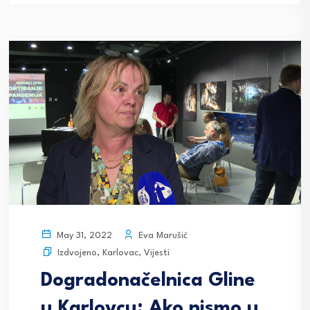
Eva Marušić
May 31, 2022
Izdvojeno
,
Karlovac
,
Vijesti
Dogradonačelnica Gline
u Karlovcu: Ako nismo u