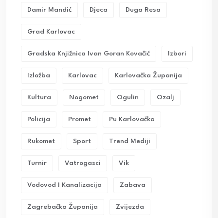
Damir Mandić
Djeca
Duga Resa
Grad Karlovac
Gradska Knjižnica Ivan Goran Kovačić
Izbori
Izložba
Karlovac
Karlovačka Županija
Kultura
Nogomet
Ogulin
Ozalj
Policija
Promet
Pu Karlovačka
Rukomet
Sport
Trend Mediji
Turnir
Vatrogasci
Vik
Vodovod I Kanalizacija
Zabava
Zagrebačka Županija
Zvijezda