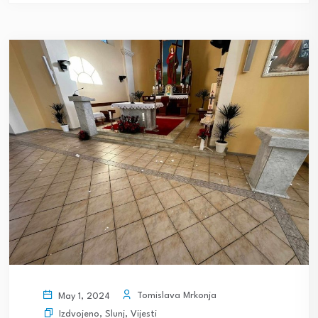
Tomislava Mrkonja
May 1, 2024
Izdvojeno
,
Slunj
,
Vijesti