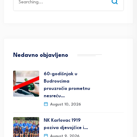
for:
Nedavno objavljeno
60-godišnjak u
Budrovcima
prouzročio prometnu
nesreću…
August 10, 2026
NK Karlovac 1919
poziva djevojčice i…
August 9, 2026